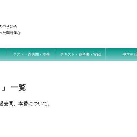
の中学に合
った問題集な
テスト・過去問・本番
テキスト・参考書・Web
中学生
」 一覧
過去問、本番について。